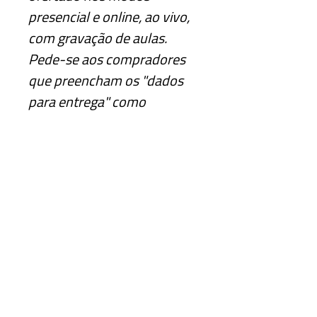
presencial e online, ao vivo,
com gravação de aulas.
Pede-se aos compradores
que preencham os "dados
para entrega" como
detalhes adicionais, embora
não haja - efetivamente -
nenhuma promessa de que
o produto "curso" será
fisicamente entregue no
domicílio especificado pelo
comprador. Este produto
não é oferecido fora do site
euintegral.com.br .